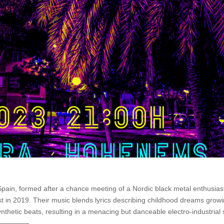
pain, formed after a chance meeting of a Nordic black metal enthusias
t in 2019. Their music blends lyrics describing childhood dreams grow
nthetic beats, resulting in a menacing but danceable electro-industrial 
—————