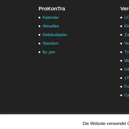
ProKonTra
Ver
Kalender
LO
Aktuelles
Ki
Gebäudeplan
Za
Standort
Ve
fju·ʒən
Tr
Wa
In
s'
Fo
Ca
Die Website verwendet C
© ProKontra Hohenems -
Impressum
|
Datenschutz