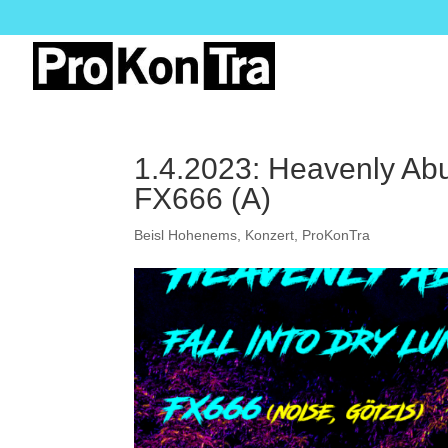
1.4.2023: Heavenly Abus
FX666 (A)
Beisl Hohenems
,
Konzert
,
ProKonTra