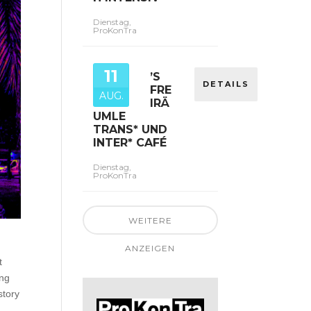
Dienstag,
ProKonTra
11
’S
DETAILS
FRE
AUG.
IRÄ
UMLE
TRANS* UND
INTER* CAFÉ
Dienstag,
ProKonTra
WEITERE
ANZEIGEN
t
ing
story