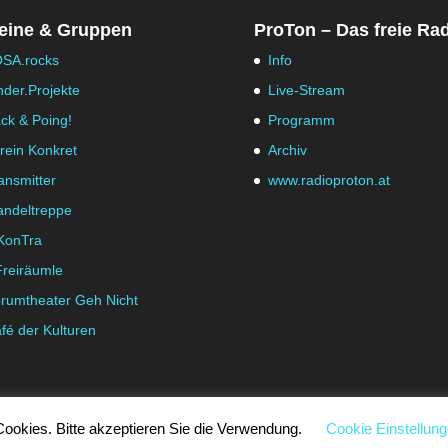
eine & Gruppen
ProTon – Das freie Ra
SA.rocks
Info
nder.Projekte
Live-Stream
ck & Poing!
Programm
rein Konkret
Archiv
ansmitter
www.radioproton.at
ndeltreppe
KonTra
Freiräumle
rumtheater Geh Nicht
fé der Kulturen
ookies. Bitte akzeptieren Sie die Verwendung.
Cookie Einstellun
|
Cookie Einstellungen