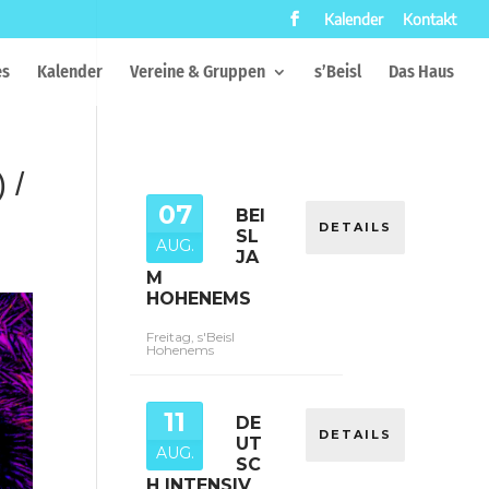
Kalender
Kontakt
es
Kalender
Vereine & Gruppen
s’Beisl
Das Haus
 /
07
BEI
DETAILS
SL
AUG.
JA
M
HOHENEMS
Freitag, s'Beisl
Hohenems
11
DE
DETAILS
UT
AUG.
SC
H INTENSIV