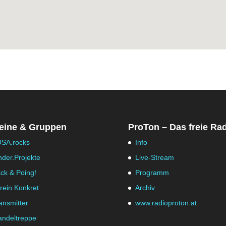
eine & Gruppen
ProTon – Das freie Ra
SA.rocks
Info
nder.Projekte
Live-Stream
ck & Poing!
Programm
rein Konkret
Archiv
ansmitter
www.radioproton.at
ndeltreppe