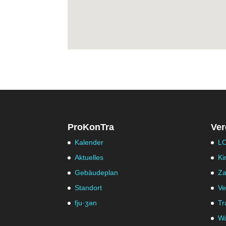
ProKonTra
Ver
Kalender
LO
Aktuelles
Ki
Gebäudeplan
Za
Standort
Ve
fju·ʒən
Tr
Wa