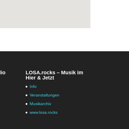
dio
LOSA.rocks – Musik im
Hier & Jetzt
Info
Veranstaltungen
Musikarchiv
www.losa.rocks