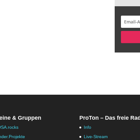
eine & Gruppen
ProTon – Das freie Ra
SA.rocks
Info
nder.Projekte
Live-Stream