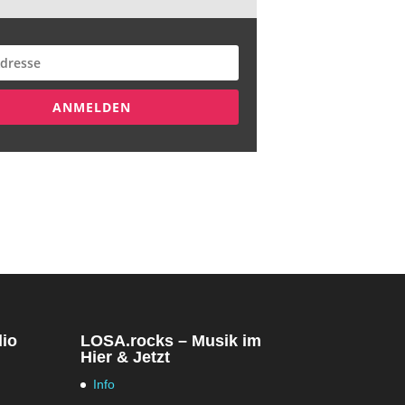
ANMELDEN
dio
LOSA.rocks – Musik im
Hier & Jetzt
Info