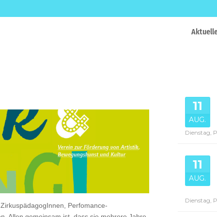
Aktuell
11
AUG.
Dienstag, 
11
AUG.
Dienstag, 
nen ZirkuspädagogInnen, Perfomance-
n. Allen gemeinsam ist, dass sie mehrere Jahre