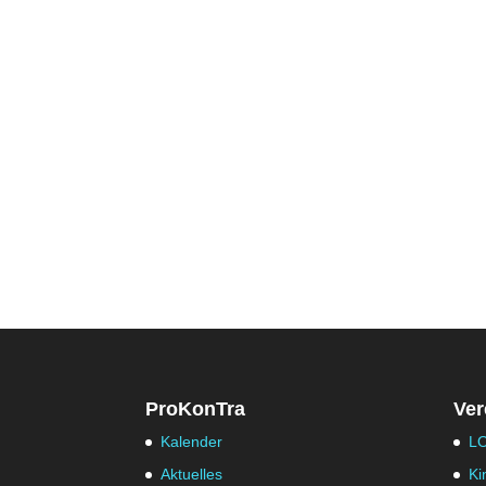
ProKonTra
Ver
Kalender
LO
Aktuelles
Ki