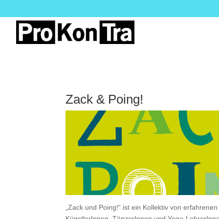
Zack & Poing!
„Zack und Poing!“ ist ein Kollektiv von erfahre
KünstlerInnen, TänzerInnen und Yoga-LehrerInne