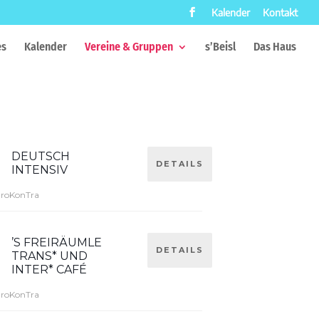
Kalender
Kontakt
es
Kalender
Vereine & Gruppen
s’Beisl
Das Haus
DEUTSCH
DETAILS
INTENSIV
ProKonTra
’S FREIRÄUMLE
DETAILS
TRANS* UND
INTER* CAFÉ
ProKonTra