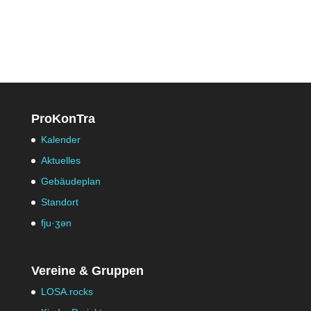
ProKonTra
Kalender
Aktuelles
Gebäudeplan
Standort
fju·ʒən
Vereine & Gruppen
LOSA.rocks