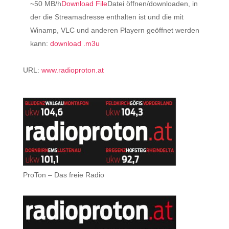
~50 MB/h
Download File
Datei öffnen/downloaden, in
der die Streamadresse enthalten ist und die mit
Winamp, VLC und anderen Playern geöffnet werden
kann:
download .m3u
URL:
www.radioproton.at
ProTon – Das freie Radio