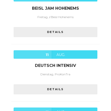
BEISL JAM HOHENEMS
Freitag, s'Beisl Hohenems
DETAILS
11
AUG.
DEUTSCH INTENSIV
Dienstag, ProKonTra
DETAILS