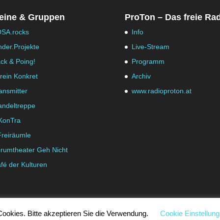
eine & Gruppen
ProTon – Das freie Ra
SA.rocks
Info
nder.Projekte
Live-Stream
ck & Poing!
Programm
rein Konkret
Archiv
ansmitter
www.radioproton.at
ndeltreppe
KonTra
Freiräumle
rumtheater Geh Nicht
fé der Kulturen
ookies. Bitte akzeptieren Sie die Verwendung.
Cookie Einstellun
|
Cookie Einstellungen