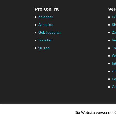
ProKonTra
Ver
Kalender
LO
Aktuelles
Ki
Gebäudeplan
Za
Standort
Ve
fju·ʒən
Tr
Wa
In
s'
Fo
Ca
Die Website verwendet C
© ProKontra Hohenems -
Impressum
|
Datenschutz