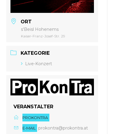
ORT
s'Beisl Hohenems
Kaiser-Franz-Josef-Str. 29
KATEGORIE
Live-Konzert
VERANSTALTER
PROKONTRA
prokontra@prokontra.at
E-MAIL