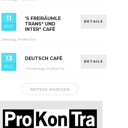
11
’S FREIRÄUMLE
DETAILS
TRANS* UND
AUG.
INTER* CAFÉ
Dienstag, ProKonTra
13
DEUTSCH CAFÉ
DETAILS
AUG.
Donnerstag, ProKonTra
WEITERE ANZEIGEN