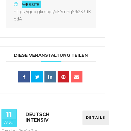
WEBSITE
https://goo.gl/maps/cEYmnqS9i2S3dK
edA
DIESE VERANSTALTUNG TEILEN
11
DEUTSCH
DETAILS
INTENSIV
AUG.
Dienstag, ProKonTra