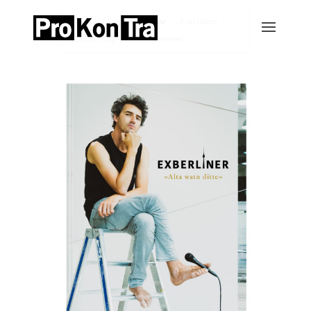
Home
Events-Archiv
„Full Moon
Special Night“ mit “Exberliner”