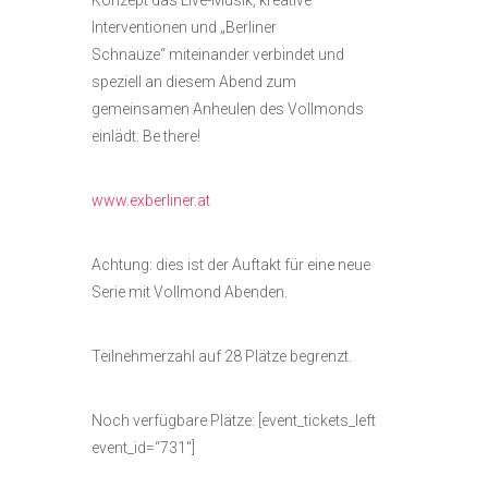
Konzept das Live-Musik, kreative
Interventionen und „Berliner
Schnauze“ miteinander verbindet und
speziell an diesem Abend zum
gemeinsamen Anheulen des Vollmonds
einlädt. Be there!
www.exberliner.at
Achtung: dies ist der Auftakt für eine neue
Serie mit Vollmond Abenden.
Teilnehmerzahl auf 28 Plätze begrenzt.
Noch verfügbare Plätze: [event_tickets_left
event_id=“731″]