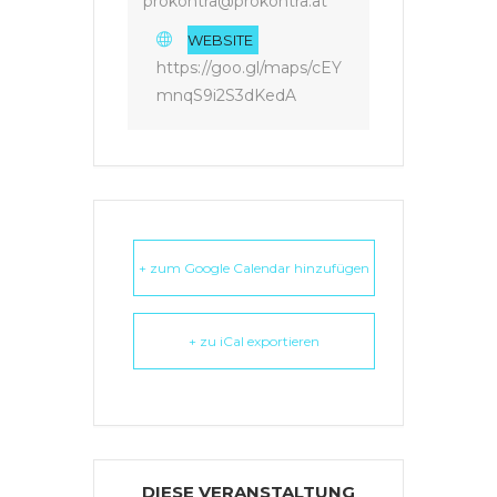
prokontra@prokontra.at
WEBSITE
https://goo.gl/maps/cEY
mnqS9i2S3dKedA
+ zum Google Calendar hinzufügen
+ zu iCal exportieren
DIESE VERANSTALTUNG