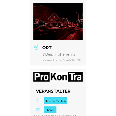
ORT
s'Beisl Hohenems
Kaiser-Franz-Josef-Str. 29
VERANSTALTER
PROKONTRA
E-MAIL