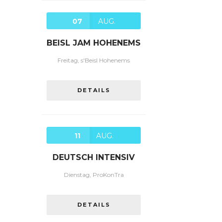
07
AUG.
BEISL JAM HOHENEMS
Freitag, s'Beisl Hohenems
DETAILS
11
AUG.
DEUTSCH INTENSIV
Dienstag, ProKonTra
DETAILS