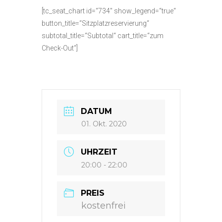
[tc_seat_chart id=“734″ show_legend=“true“
button_title=“Sitzplatzreservierung“
subtotal_title=“Subtotal“ cart_title=“zum
Check-Out“]
DATUM
01. Okt. 2020
UHRZEIT
20:00 - 22:00
PREIS
kostenfrei