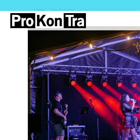
Home
Events-Archiv
KONZERT: A Blast from the Past