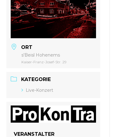
ORT
s'Beisl Hohenems
Kaiser-Franz-Josef-Str. 29
KATEGORIE
Live-Konzert
VERANSTALTER