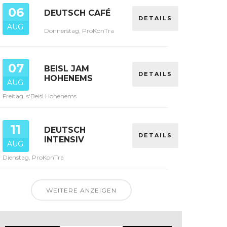
06
DEUTSCH CAFÉ
DETAILS
AUG.
Donnerstag, ProKonTra
07
BEISL JAM
DETAILS
HOHENEMS
AUG.
Freitag, s'Beisl Hohenems
11
DEUTSCH
DETAILS
INTENSIV
AUG.
Dienstag, ProKonTra
WEITERE ANZEIGEN