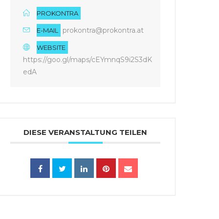
PROKONTRA
prokontra@prokontra.at
E-MAIL
WEBSITE
https://goo.gl/maps/cEYmnqS9i2S3dK
edA
DIESE VERANSTALTUNG TEILEN