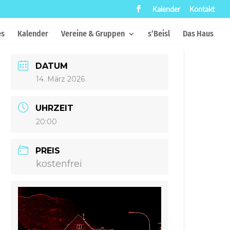
Kalender
Kontakt
es
Kalender
Vereine & Gruppen
s’Beisl
Das Haus
DATUM
14. März 2026
UHRZEIT
20:00
PREIS
kostenfrei