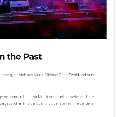
m the Past
arlberg, die sich aus Klaus, Michael, Rene, Ewald und Anna
 gemeinsamen Liebe zur Musik Ausdruck zu verleihen. Unser
nvergesslichen Hits der 80er und 90er sowie mitreißendem