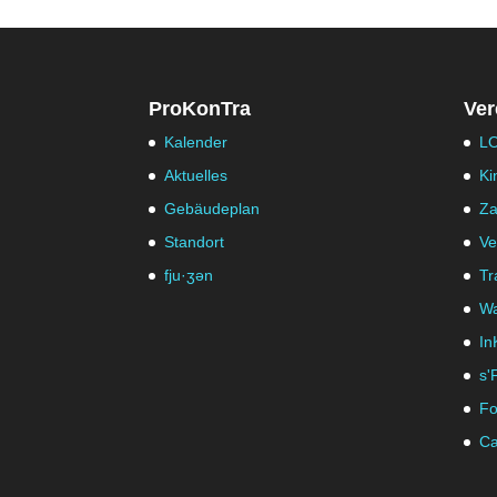
ProKonTra
Ver
Kalender
LO
Aktuelles
Ki
Gebäudeplan
Za
Standort
Ve
fju·ʒən
Tr
Wa
In
s'
Fo
Ca