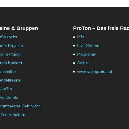
eine & Gruppen
ProTon – Das freie Ra
SA.rocks
Info
nder.Projekte
Live-Stream
ck & Poing!
Programm
rein Konkret
Archiv
ansmitter
www.radioproton.at
ndeltreppe
KonTra
Freiräumle
rumtheater Geh Nicht
fé der Kulturen