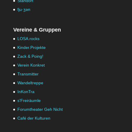
Standort
fju·ʒən
Vereine & Gruppen
LOSA.rocks
Kinder.Projekte
Zack & Poing!
Verein Konkret
Transmitter
Wandeltreppe
InKonTra
s'Freiräumle
Forumtheater Geh Nicht
Café der Kulturen