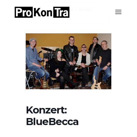
Home
Events-Archiv
Konzert:
BlueBecca
Konzert:
BlueBecca