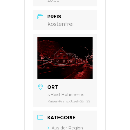
20:00
PREIS
kostenfrei
ORT
s'Beisl Hohenems
Kaiser-Franz-Josef-Str. 29
KATEGORIE
Aus der Region