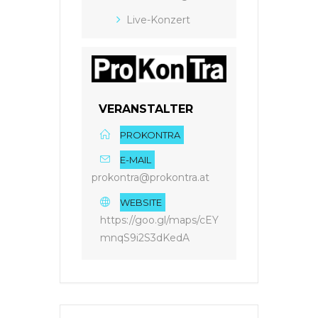
Live-Konzert
VERANSTALTER
PROKONTRA
E-MAIL
prokontra@prokontra.at
WEBSITE
https://goo.gl/maps/cEY
mnqS9i2S3dKedA