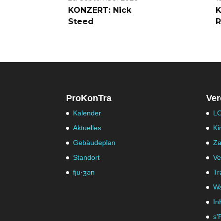
KONZERT: Nick
K
Steed
R
ProKonTra
Ver
Kalender
LO
Aktuelles
Ki
Gebäudeplan
Za
Standort
Ve
fju·ʒən
Tr
Wa
In
s'