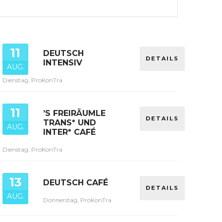
11
DEUTSCH
DETAILS
INTENSIV
AUG.
Dienstag, ProKonTra
11
’S FREIRÄUMLE
DETAILS
TRANS* UND
AUG.
INTER* CAFÉ
Dienstag, ProKonTra
13
DEUTSCH CAFÉ
DETAILS
AUG.
Donnerstag, ProKonTra