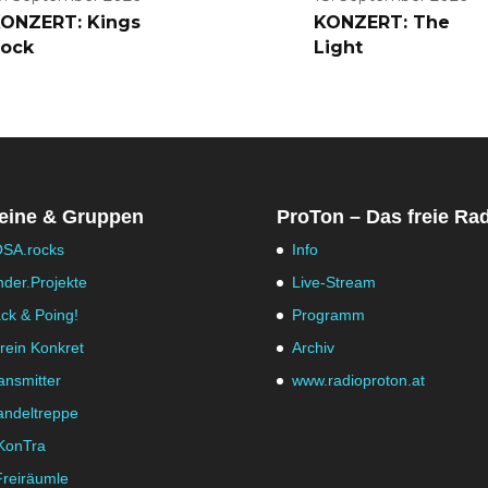
ONZERT: Kings
KONZERT: The
ock
Light
eine & Gruppen
ProTon – Das freie Ra
SA.rocks
Info
nder.Projekte
Live-Stream
ck & Poing!
Programm
rein Konkret
Archiv
ansmitter
www.radioproton.at
ndeltreppe
KonTra
Freiräumle