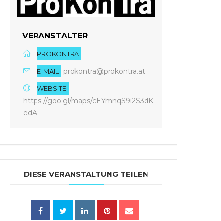
VERANSTALTER
PROKONTRA
prokontra@prokontra.at
E-MAIL
WEBSITE
https://goo.gl/maps/cEYmnqS9i2S3dK
edA
DIESE VERANSTALTUNG TEILEN