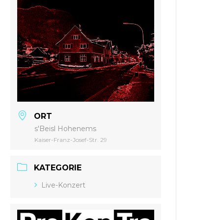
ORT
s'Beisl Hohenems
Kaiser-Franz-Josef-Str. 29
KATEGORIE
Live-Konzert