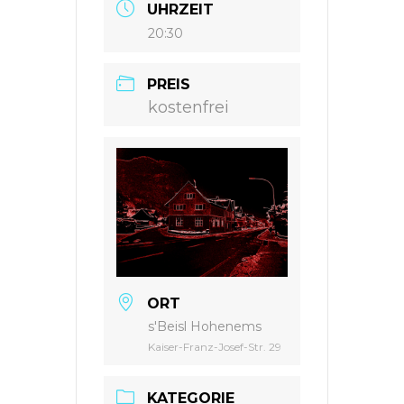
UHRZEIT
20:30
PREIS
kostenfrei
ORT
s'Beisl Hohenems
Kaiser-Franz-Josef-Str. 29
KATEGORIE