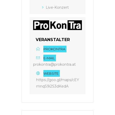
Live-Konzert
VERANSTALTER
PROKONTRA
E-MAIL
prokontra@prokontra.at
WEBSITE
https://goo.gl/maps/cEY
mnqS9i2S3dKedA