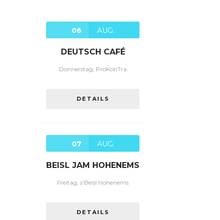
06
AUG.
DEUTSCH CAFÉ
Donnerstag, ProKonTra
DETAILS
07
AUG.
BEISL JAM HOHENEMS
Freitag, s'Beisl Hohenems
DETAILS