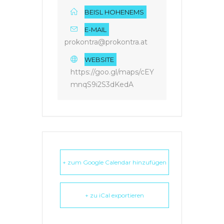
BEISL HOHENEMS
E-MAIL
prokontra@prokontra.at
WEBSITE
https://goo.gl/maps/cEY
mnqS9i2S3dKedA
+ zum Google Calendar hinzufügen
+ zu iCal exportieren