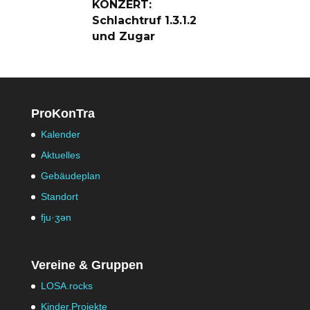
KONZERT:
Schlachtruf 1.3.1.2
und Zugar
ProKonTra
Kalender
Aktuelles
Gebäudeplan
Standort
fju·ʒən
Vereine & Gruppen
LOSA.rocks
Kinder.Projekte