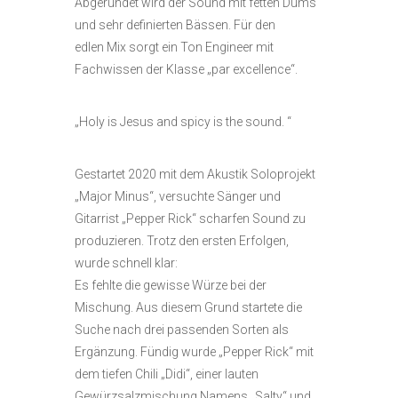
Abgerundet wird der Sound mit fetten Dums
und sehr definierten Bässen. Für den
edlen
Mix sorgt ein Ton Engineer mit
Fachwissen der Klasse „par excellence“.
„Holy is Jesus and spicy is
the
sound. “
Gestartet 2020
mit dem Akustik Soloprojekt
„Major Minus“,
versuchte Sänger und
Gitarrist „Pepper Rick“ scharfen Sound zu
produzieren. Trotz den ersten Erfolgen,
wurde schnell klar:
Es fehlte die gewisse Würze bei der
Mischung. Aus diesem Grund startete die
Suche nach drei
passenden Sorten als
Ergänzung. Fündig wurde „Pepper Rick“ mit
dem tiefen Chili „Didi“, einer lauten
Gewürzsalzmischung Namens „Salty“ und