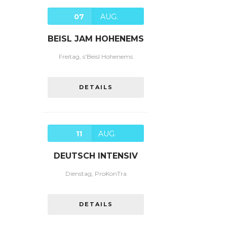
07
AUG.
BEISL JAM HOHENEMS
Freitag, s'Beisl Hohenems
DETAILS
11
AUG.
DEUTSCH INTENSIV
Dienstag, ProKonTra
DETAILS