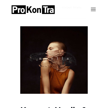
Home
Events-Archiv
Konzert: Nnella
& Band