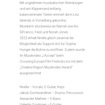
Mit ungeahnten musikalischen Wendungen
und am Klippenrand entlang
balancierenden Texten erinnert die in Linz
lebende, in Vorarlberg geborene,
Musikerin stückweise an Namen wie Ani
DiFranco, Feist und Norah Jones.
2022 erhielt Nnella gleich zweimal die
Möglichkeit als Support Act für Sophie
Hunger die Bühne zu eröffnen. Zudem wurde
ihr Musikvideo „I Accept“ beim
Crossing Europe Film Festival Linz mit dem
„Creative Region Musikvideo Award“
ausgezeichnet.
Nnella – Vocals, E-Guitar, Keys
Jakob Gschwandtner – Drums, Percussion
Alexander Matheis – E-Bass
Valentin Goidinger – E-Guitar