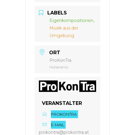
LABELS
Eigenkompositionen,
Musik aus der
Umgebung
ORT
ProKonTra
Hohenems
VERANSTALTER
PROKONTRA
E-MAIL
prokontra@prokontra.at