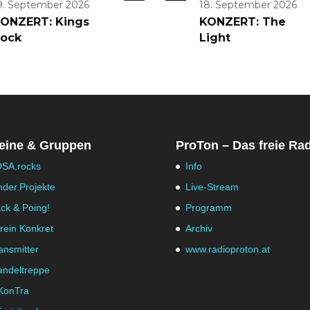
9. September 2026
18. September 2026
ONZERT: Kings
KONZERT: The
ock
Light
eine & Gruppen
ProTon – Das freie Ra
SA.rocks
Info
nder.Projekte
Live-Stream
ck & Poing!
Programm
rein Konkret
Archiv
ansmitter
www.radioproton.at
ndeltreppe
KonTra