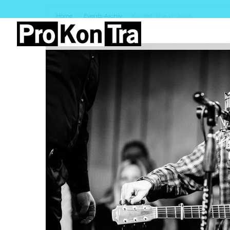
Home
Events-Archiv
Konzert: Shawn Jones