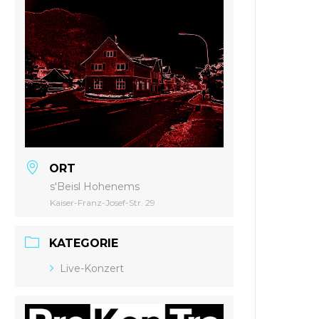
ORT
s'Beisl Hohenems
Kaiser-Franz-Josef-Str. 29
KATEGORIE
Live-Konzert