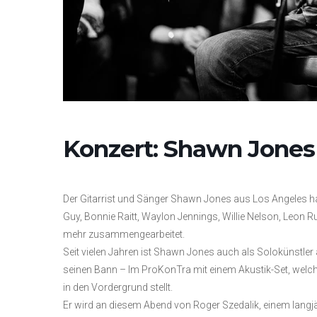
Konzert: Shawn Jones
Der Gitarrist und Sänger Shawn Jones aus Los Angeles hat
Guy, Bonnie Raitt, Waylon Jennings, Willie Nelson, Leon 
mehr zusammengearbeitet.
Seit vielen Jahren ist Shawn Jones auch als Solokünstler a
seinen Bann – Im ProKonTra mit einem Akustik-Set, welch
in den Vordergrund stellt.
Er wird an diesem Abend von Roger Szedalik, einem langj