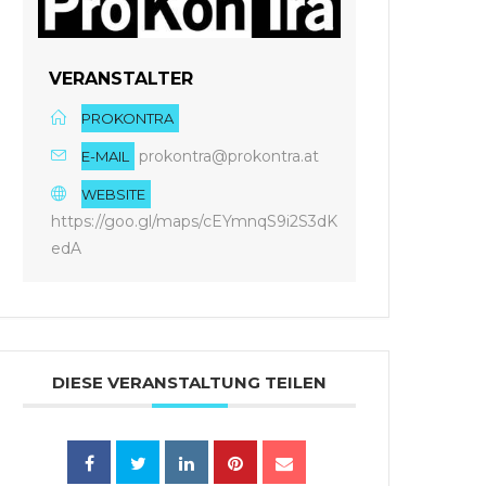
VERANSTALTER
PROKONTRA
prokontra@prokontra.at
E-MAIL
WEBSITE
https://goo.gl/maps/cEYmnqS9i2S3dK
edA
DIESE VERANSTALTUNG TEILEN