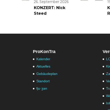
26. September 2026
1
KONZERT: Nick
K
Steed
R
ProKonTra
Ver
Kalender
LO
Aktuelles
Ki
Gebäudeplan
Za
Standort
Ve
fju·ʒən
Tr
Wa
In