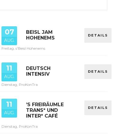
07
BEISL JAM
DETAILS
HOHENEMS
AUG.
Freitag, s'Beisl Hohenems
11
DEUTSCH
DETAILS
INTENSIV
AUG.
Dienstag, ProKonTra
11
’S FREIRÄUMLE
DETAILS
TRANS* UND
AUG.
INTER* CAFÉ
Dienstag, ProKonTra