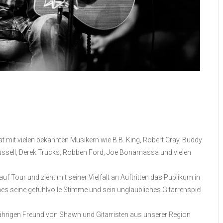
 mit vielen bekannten Musikern wie B.B. King, Robert Cray, Buddy
Russell, Derek Trucks, Robben Ford, Joe Bonamassa und vielen
uf Tour und zieht mit seiner Vielfalt an Auftritten das Publikum in
es seine gefühlvolle Stimme und sein unglaubliches Gitarrenspiel
ährigen Freund von Shawn und Gitarristen aus unserer Region