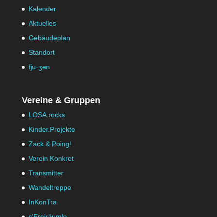
Kalender
Aktuelles
Gebäudeplan
Standort
fju·ʒən
Vereine & Gruppen
LOSA.rocks
Kinder.Projekte
Zack & Poing!
Verein Konkret
Transmitter
Wandeltreppe
InKonTra
s'Freiräumle