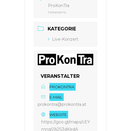
ProKonTra
Hohenems
KATEGORIE
Live-Konzert
VERANSTALTER
PROKONTRA
E-MAIL
prokontra@prokontra.at
WEBSITE
https://goo.gl/maps/cEY
mnqS9i2S3dKedA