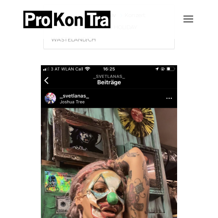
Home
Events-Archiv
Konzert:
SVETLANA/Rus/Ita und HOLIDAY
WASTELAND/CH