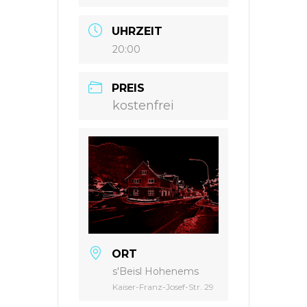
UHRZEIT
20:00
PREIS
kostenfrei
ORT
s'Beisl Hohenems
Kaiser-Franz-Josef-Str. 29