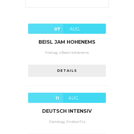
07
AUG.
BEISL JAM HOHENEMS
Freitag, s'Beisl Hohenems
DETAILS
11
AUG.
DEUTSCH INTENSIV
Dienstag, ProKonTra