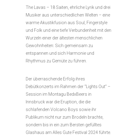
The Lavas – 18 Saiten, ehrliche Lyrik und drei
Musiker aus unterschiedlichen Welten – eine
warme Akustikfusion aus Soul, Fingerstyle
und Folk und eine tiefe Verbundenheit mit den
Wurzeln einer der ältesten menschlichen
Gewohnheiten: Sich gemeinsam zu
entspannen und sich Harmonie und
Rhythmus zu Gemüte zu führen.
Der überraschende Erfolg ihres
Debütkonzerts im Rahmen der “Lights Out” –
Session im Montagu BedxBeers in
Innsbruck war die Eruption, die die
schlafenden Volcano Boys sowie ihr
Publikum nicht nur zum Brodeln brachte,
sondern bis in ein zum Bersten gefülltes
Glashaus am Alles Gute Festival 2024 führte.