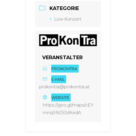
KATEGORIE
Live-Konzert
VERANSTALTER
PROKONTRA
E-MAIL
prokontra@prokontra.at
WEBSITE
https://goo.gl/maps/cEY
mnqS9i2S3dKedA