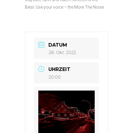
Beisl. Use your voice – the More The Noise
DATUM
28. Okt. 2022
UHRZEIT
20:00