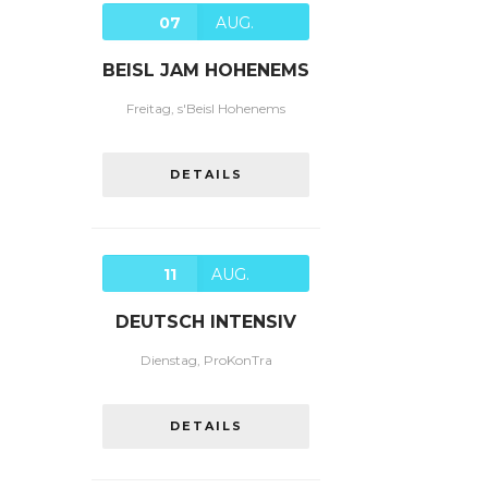
07
AUG.
BEISL JAM HOHENEMS
Freitag, s'Beisl Hohenems
DETAILS
11
AUG.
DEUTSCH INTENSIV
Dienstag, ProKonTra
DETAILS