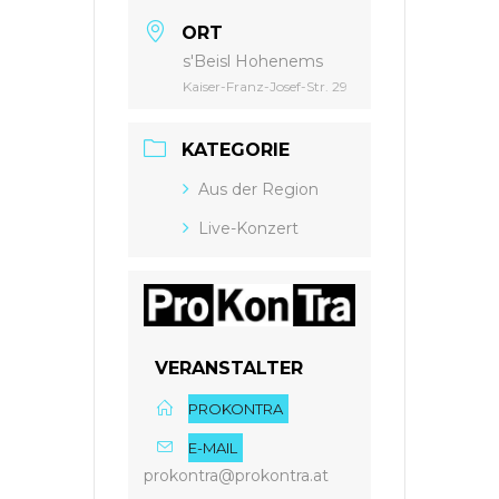
ORT
s'Beisl Hohenems
Kaiser-Franz-Josef-Str. 29
KATEGORIE
Aus der Region
Live-Konzert
VERANSTALTER
PROKONTRA
E-MAIL
prokontra@prokontra.at