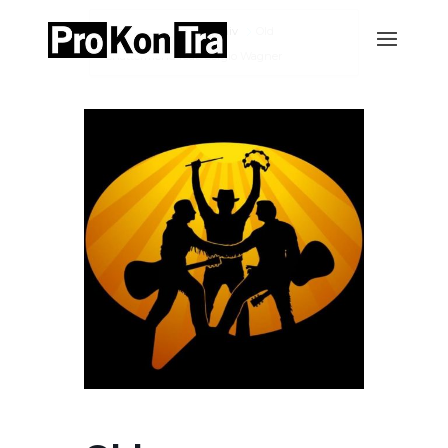
Home
Events-Archiv
Old
Chatterfriend feat. Sergio Wagner