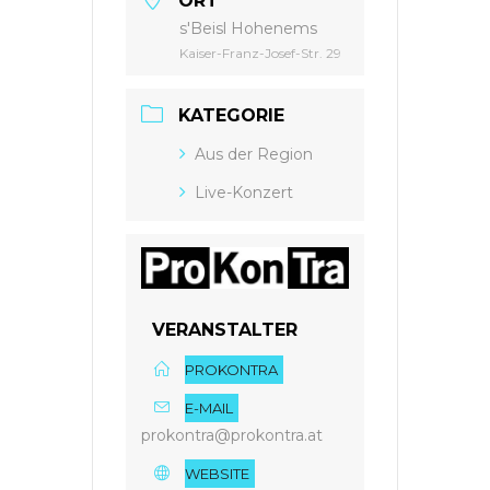
ORT
s'Beisl Hohenems
Kaiser-Franz-Josef-Str. 29
KATEGORIE
Aus der Region
Live-Konzert
VERANSTALTER
PROKONTRA
E-MAIL
prokontra@prokontra.at
WEBSITE