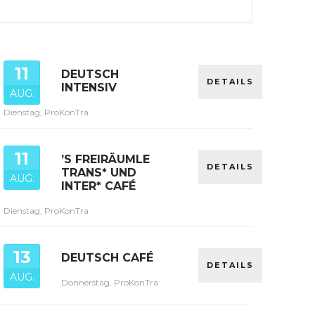
11
DEUTSCH
DETAILS
INTENSIV
AUG.
Dienstag, ProKonTra
11
’S FREIRÄUMLE
DETAILS
TRANS* UND
AUG.
INTER* CAFÉ
Dienstag, ProKonTra
13
DEUTSCH CAFÉ
DETAILS
AUG.
Donnerstag, ProKonTra