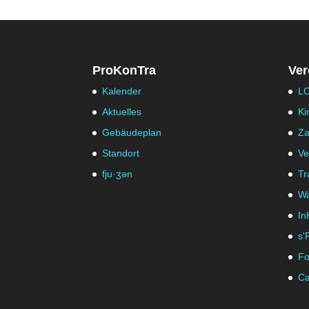
ProKonTra
Ver
Kalender
LO
Aktuelles
Ki
Gebäudeplan
Za
Standort
Ve
fju·ʒən
Tr
Wa
In
s'
Fo
Ca