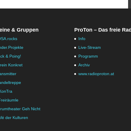
eine & Gruppen
ProTon – Das freie Ra
SA.rocks
Info
nder.Projekte
Live-Stream
ck & Poing!
Programm
rein Konkret
Archiv
ansmitter
www.radioproton.at
ndeltreppe
KonTra
Freiräumle
rumtheater Geh Nicht
fé der Kulturen