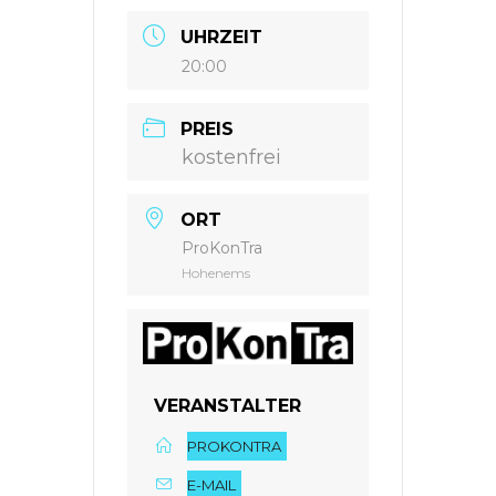
UHRZEIT
20:00
PREIS
kostenfrei
ORT
ProKonTra
Hohenems
VERANSTALTER
PROKONTRA
E-MAIL