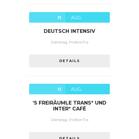
11
AUG.
DEUTSCH INTENSIV
Dienstag, ProKonTra
DETAILS
11
AUG.
’S FREIRÄUMLE TRANS* UND
INTER* CAFÉ
Dienstag, ProKonTra
DETAILS