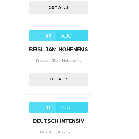
DETAILS
07
AUG.
BEISL JAM HOHENEMS
Freitag, s'Beisl Hohenems
DETAILS
11
AUG.
DEUTSCH INTENSIV
Dienstag, ProKonTra