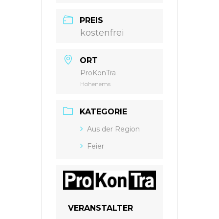
PREIS
kostenfrei
ORT
ProKonTra
Hohenems
KATEGORIE
Aus der Region
Feier
VERANSTALTER