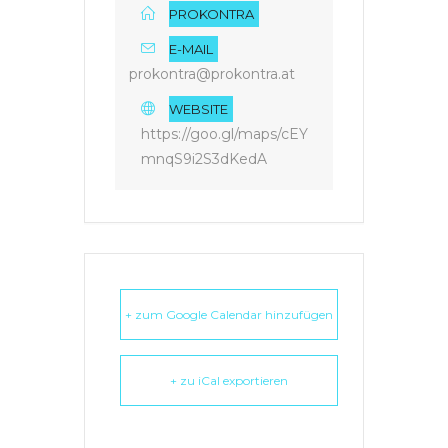
PROKONTRA
E-MAIL
prokontra@prokontra.at
WEBSITE
https://goo.gl/maps/cEY
mnqS9i2S3dKedA
+ zum Google Calendar hinzufügen
+ zu iCal exportieren