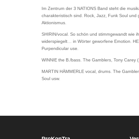
Im Zentrum der 3 NATIONS Band steht die musikali
charakteristisch sind. Rock, Jazz, Funk Soul und 
Aktionismus.
SHIRIN/vocal. So schön und stimmgewandt wie ihr
widerspiegelt… in Wörter geworfene Emotion. HER
Purpendicular use.
WINNIE the B./bass. The Gamblers, Tony Carey (R
MARTIN HÄMMERLE vocal, drums. The Gamblers, Ba
Soul usw.
ProKonTra
Ver