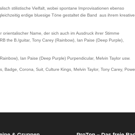
sch stilistische Vielfalt, wobei spontane Improvisationen ebenso
gleichzeitig erdige bluesige Töne gestaltet die Band aus ihrem kreativ
 orientalischer Name, der sich auch im Ausdruck ihrer Stimme
B the B./guitar, Tony Carey (Rainbow), Ian Paise (Deep Purple),
ainbow), Ian Paise (Deep Purple) Purpendicular, Melvin Taylor usw.
dge, Corona, Suit, Culture Kings, Melvin Taylor, Tony Carey, Powe
eine & Gruppen
ProTon – Das freie Ra