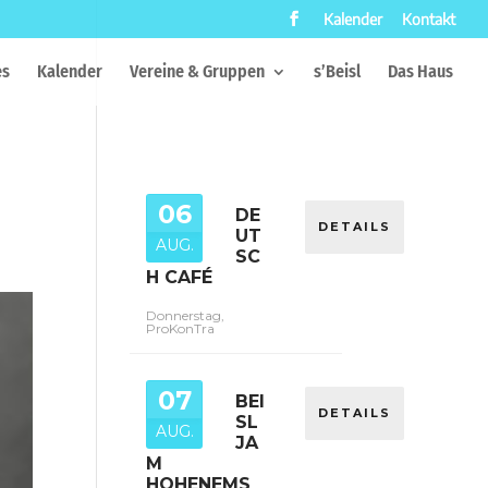
Kalender
Kontakt
es
Kalender
Vereine & Gruppen
s’Beisl
Das Haus
06
DE
DETAILS
UT
AUG.
SC
H CAFÉ
Donnerstag,
ProKonTra
07
BEI
DETAILS
SL
AUG.
JA
M
HOHENEMS