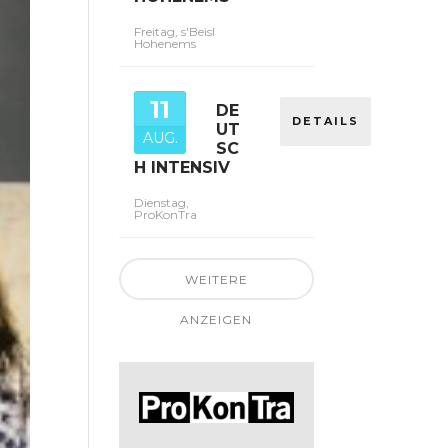
Freitag, s'Beisl
Hohenems
11
DE
DETAILS
UT
AUG.
SC
H INTENSIV
Dienstag,
ProKonTra
WEITERE
ANZEIGEN