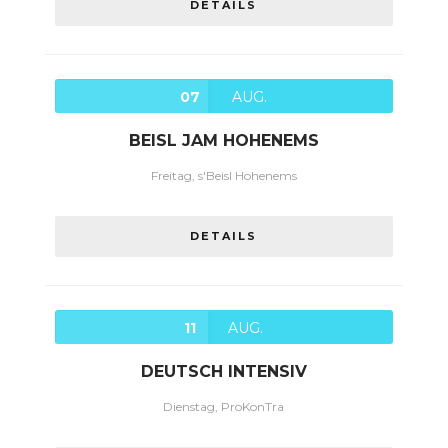
DETAILS
07
AUG.
BEISL JAM HOHENEMS
Freitag, s'Beisl Hohenems
DETAILS
11
AUG.
DEUTSCH INTENSIV
Dienstag, ProKonTra