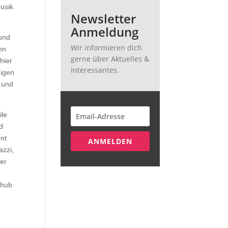
Musik
Newsletter
Anmeldung
 und
Wir informieren dich
hn
gerne über Aktuelles &
hier
Interessantes.
nigen
 und
ile
d
ent
ANMELDEN
azzi,
der
chub