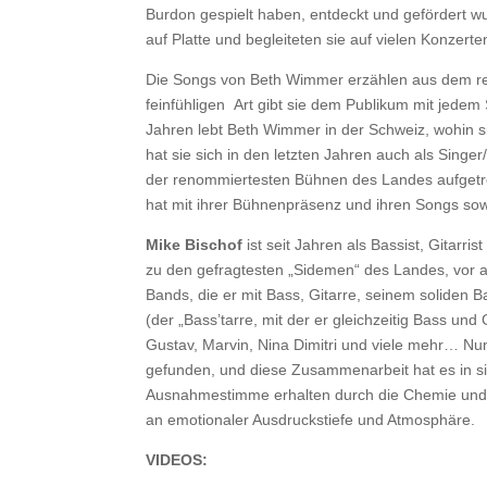
Burdon gespielt haben, entdeckt und gefördert w
auf Platte und begleiteten sie auf vielen Konzert
Die Songs von Beth Wimmer erzählen aus dem reic
feinfühligen Art gibt sie dem Publikum mit jedem
Jahren lebt Beth Wimmer in der Schweiz, wohin si
hat sie sich in den letzten Jahren auch als Singer/
der renommiertesten Bühnen des Landes aufgetre
hat mit ihrer Bühnenpräsenz und ihren Songs sow
Mike Bischof
ist seit Jahren als Bassist, Gitarr
zu den gefragtesten „Sidemen“ des Landes, vor al
Bands, die er mit Bass, Gitarre, seinem soliden 
(der „Bass’tarre, mit der er gleichzeitig Bass und G
Gustav, Marvin, Nina Dimitri und viele mehr… Nu
gefunden, und diese Zusammenarbeit hat es in s
Ausnahmestimme erhalten durch die Chemie und
an emotionaler Ausdruckstiefe und Atmosphäre.
VIDEOS: