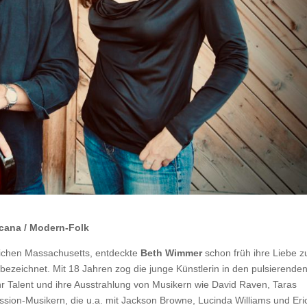
cana / Modern-Folk
ichen Massachusetts, entdeckte
Beth Wimmer
schon früh ihre Liebe z
ezeichnet. Mit 18 Jahren zog die junge Künstlerin in den pulsierende
hr Talent und ihre Ausstrahlung von Musikern wie David Raven, Taras
ession-Musikern, die u.a. mit Jackson Browne, Lucinda Williams und Eri