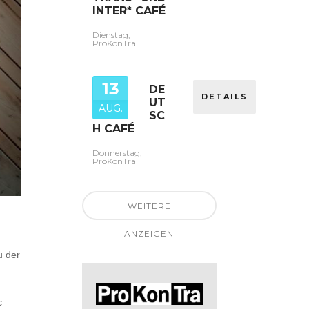
INTER* CAFÉ
Dienstag,
ProKonTra
13
DE
DETAILS
UT
AUG.
SC
H CAFÉ
Donnerstag,
ProKonTra
WEITERE
ANZEIGEN
u der
n
c