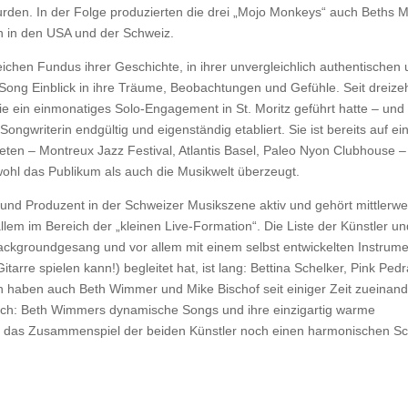
urden. In der Folge produzierten die drei „Mojo Monkeys“ auch Beths 
en in den USA und der Schweiz.
hen Fundus ihrer Geschichte, in ihrer unvergleichlich authentischen
 Song Einblick in ihre Träume, Beobachtungen und Gefühle. Seit dreize
e ein einmonatiges Solo-Engagement in St. Moritz geführt hatte – und 
Songwriterin endgültig und eigenständig etabliert. Sie ist bereits auf ei
ten – Montreux Jazz Festival, Atlantis Basel, Paleo Nyon Clubhouse –
ohl das Publikum als auch die Musikwelt überzeugt.
ist und Produzent in der Schweizer Musikszene aktiv und gehört mittlerwe
lem im Bereich der „kleinen Live-Formation“. Die Liste der Künstler un
Backgroundgesang und vor allem mit einem selbst entwickelten Instrum
itarre spielen kann!) begleitet hat, ist lang: Bettina Schelker, Pink Pedr
n haben auch Beth Wimmer und Mike Bischof seit einiger Zeit zueinan
ich: Beth Wimmers dynamische Songs und ihre einzigartig warme
 das Zusammenspiel der beiden Künstler noch einen harmonischen S