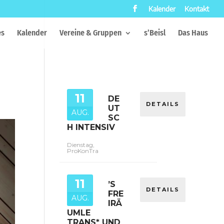
Kalender
Kontakt
es
Kalender
Vereine & Gruppen
s’Beisl
Das Haus
11
DE
DETAILS
UT
AUG.
SC
H INTENSIV
Dienstag,
ProKonTra
11
’S
DETAILS
FRE
AUG.
IRÄ
UMLE
TRANS* UND