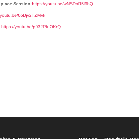
eplace Session:
https://youtu.be/wNSDaR5l6bQ
//youtu.be/0oDjv2TZMvk
:
https://youtu.be/p932RfuOKrQ