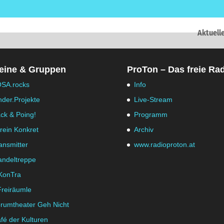
Aktuell
eine & Gruppen
ProTon – Das freie Ra
SA.rocks
Info
nder.Projekte
Live-Stream
ck & Poing!
Programm
rein Konkret
Archiv
ansmitter
www.radioproton.at
ndeltreppe
KonTra
Freiräumle
rumtheater Geh Nicht
fé der Kulturen