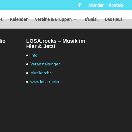
Kalender
Kontakt
es
Kalender
Vereine & Gruppen
s’Beisl
Das Haus
dio
LOSA.rocks – Musik im
Hier & Jetzt
Info
Veranstaltungen
Musikarchiv
www.losa.rocks