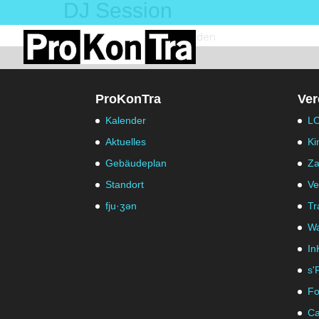
DJ Session
Keine Veranstaltung gefunden
ProKonTra
Ver
Kalender
LO
Aktuelles
Ki
Gebäudeplan
Za
Standort
Ve
fju·ʒən
Tr
Wa
In
s'
Fo
Ca