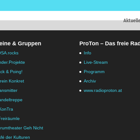
Aktuell
eine & Gruppen
ProTon – Das freie Ra
SA.rocks
Info
nder.Projekte
Live-Stream
ck & Poing!
Programm
rein Konkret
Archiv
ansmitter
www.radioproton.at
ndeltreppe
KonTra
Freiräumle
rumtheater Geh Nicht
fé der Kulturen