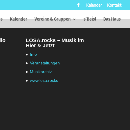
Kalender
Kontakt
es
Kalender
Vereine & Gruppen
s’Beisl
Das Haus
dio
LOSA.rocks – Musik im
Hier & Jetzt
Info
Veranstaltungen
Musikarchiv
www.losa.rocks