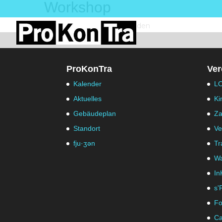
Workshop
Keine Veranstaltung gefunden
ProKonTra
Ver
Kalender
LO
Aktuelles
Ki
Gebäudeplan
Za
Standort
Ve
fju·ʒən
Tr
Wa
In
s'
Fo
Ca