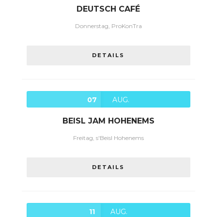
DEUTSCH CAFÉ
Donnerstag, ProKonTra
DETAILS
07
AUG.
BEISL JAM HOHENEMS
Freitag, s'Beisl Hohenems
DETAILS
11
AUG.