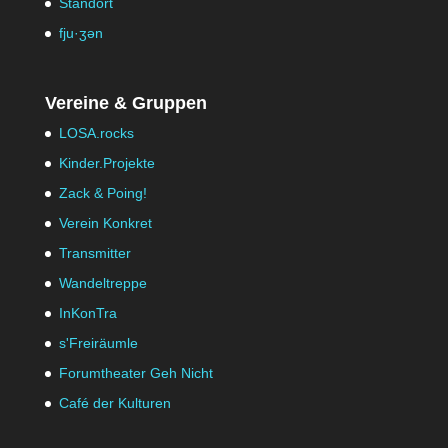
Standort
fju·ʒən
Vereine & Gruppen
LOSA.rocks
Kinder.Projekte
Zack & Poing!
Verein Konkret
Transmitter
Wandeltreppe
InKonTra
s'Freiräumle
Forumtheater Geh Nicht
Café der Kulturen