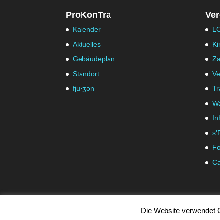
ProKonTra
Ver
Kalender
LO
Aktuelles
Ki
Gebäudeplan
Za
Standort
Ve
fju·ʒən
Tr
Wa
In
s'
Fo
Ca
Die Website verwendet C
© ProKontra Hohenems -
Impressum
|
Datenschutz