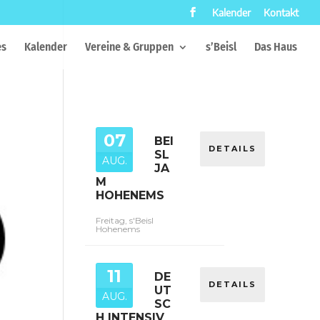
Kalender
Kontakt
es
Kalender
Vereine & Gruppen
s’Beisl
Das Haus
07
BEI
DETAILS
SL
AUG.
JA
M
HOHENEMS
Freitag, s'Beisl
Hohenems
11
DE
DETAILS
UT
AUG.
SC
H INTENSIV