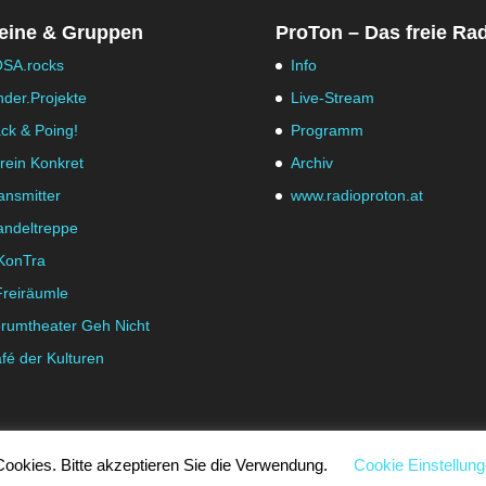
eine & Gruppen
ProTon – Das freie Ra
SA.rocks
Info
nder.Projekte
Live-Stream
ck & Poing!
Programm
rein Konkret
Archiv
ansmitter
www.radioproton.at
ndeltreppe
KonTra
Freiräumle
rumtheater Geh Nicht
fé der Kulturen
ookies. Bitte akzeptieren Sie die Verwendung.
Cookie Einstellun
|
Cookie Einstellungen