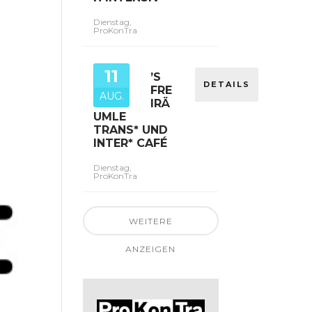
Dienstag,
ProKonTra
11
’S
DETAILS
FRE
AUG.
IRÄ
UMLE
TRANS* UND
INTER* CAFÉ
Dienstag,
ProKonTra
WEITERE
ANZEIGEN