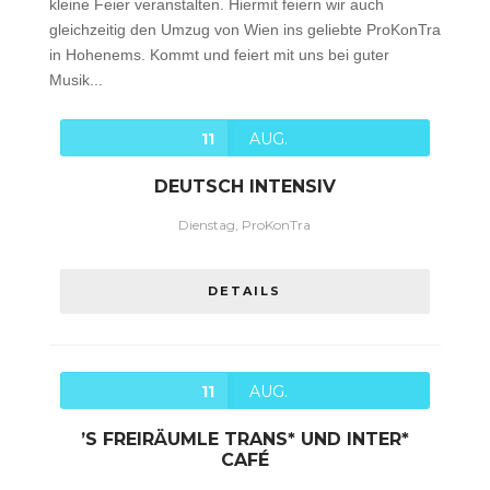
kleine Feier veranstalten. Hiermit feiern wir auch
gleichzeitig den Umzug von Wien ins geliebte ProKonTra
in Hohenems. Kommt und feiert mit uns bei guter
Musik...
11
AUG.
DEUTSCH INTENSIV
Dienstag, ProKonTra
DETAILS
11
AUG.
’S FREIRÄUMLE TRANS* UND INTER*
CAFÉ