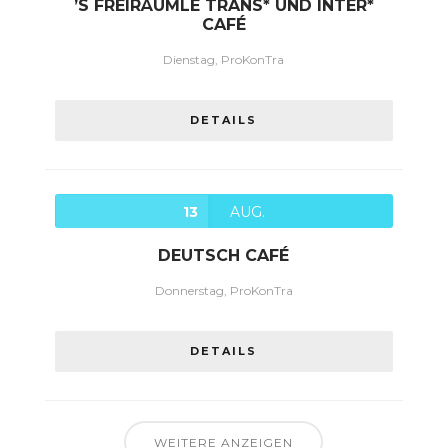
’S FREIRÄUMLE TRANS* UND INTER*
CAFÉ
Dienstag, ProKonTra
DETAILS
13
AUG.
DEUTSCH CAFÉ
Donnerstag, ProKonTra
DETAILS
WEITERE ANZEIGEN