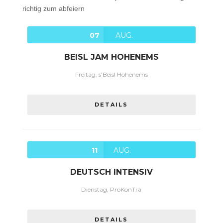
richtig zum abfeiern
07
AUG.
BEISL JAM HOHENEMS
Freitag, s'Beisl Hohenems
DETAILS
11
AUG.
DEUTSCH INTENSIV
Dienstag, ProKonTra
DETAILS