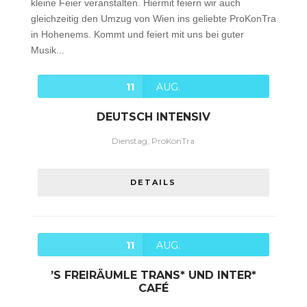
kleine Feier veranstalten. Hiermit feiern wir auch
gleichzeitig den Umzug von Wien ins geliebte ProKonTra
in Hohenems. Kommt und feiert mit uns bei guter
Musik...
11
AUG.
DEUTSCH INTENSIV
Dienstag, ProKonTra
DETAILS
11
AUG.
’S FREIRÄUMLE TRANS* UND INTER*
CAFÉ