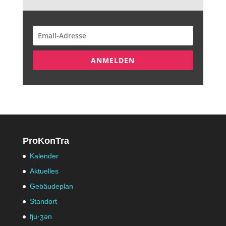
ANMELDEN
ProKonTra
Kalender
Aktuelles
Gebäudeplan
Standort
fju·ʒən