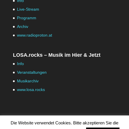
Info
Live-Stream
Programm
Archiv
www.radioproton.at
LOSA.rocks – Musik im Hier & Jetzt
Info
Veranstaltungen
Musikarchiv
www.losa.rocks
Die Website verwendet Cookies. Bitte akzeptieren Sie die
© ProKontra Hohenems -
Impressum
|
Datenschutz
|