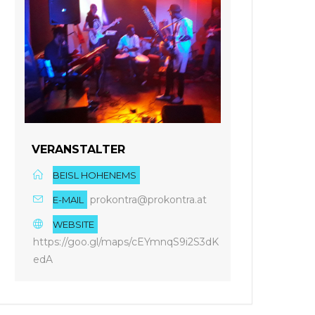
VERANSTALTER
BEISL HOHENEMS
prokontra@prokontra.at
E-MAIL
WEBSITE
https://goo.gl/maps/cEYmnqS9i2S3dK
edA