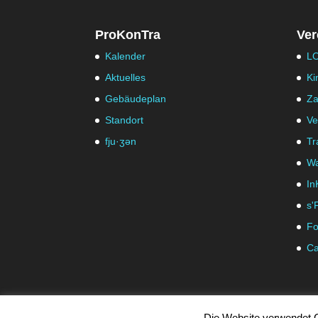
ProKonTra
Ver
Kalender
LO
Aktuelles
Ki
Gebäudeplan
Za
Standort
Ve
fju·ʒən
Tr
Wa
In
s'
Fo
Ca
Die Website verwendet C