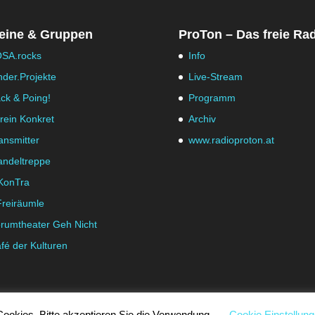
eine & Gruppen
ProTon – Das freie Ra
SA.rocks
Info
nder.Projekte
Live-Stream
ck & Poing!
Programm
rein Konkret
Archiv
ansmitter
www.radioproton.at
ndeltreppe
KonTra
Freiräumle
rumtheater Geh Nicht
fé der Kulturen
ookies. Bitte akzeptieren Sie die Verwendung.
Cookie Einstellun