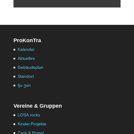
ProKonTra
Kalender
Aktuelles
Gebäudeplan
Standort
fju·ʒən
Vereine & Gruppen
LOSA.rocks
Kinder.Projekte
Zack & Poing!